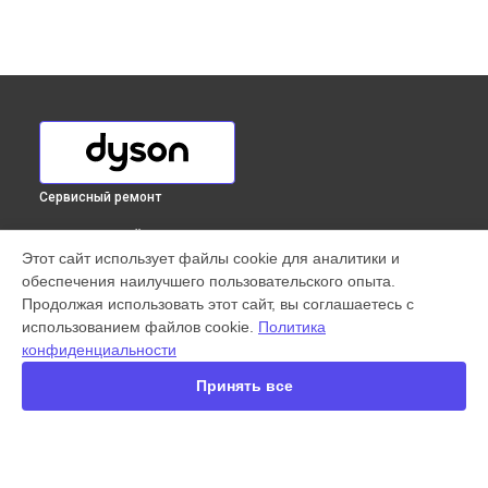
Сервисный ремонт
ВЫБЕРИ СВОЙ ГОРОД
Этот сайт использует файлы cookie для аналитики и
Ремонт блока питания вертикального пылесоса V8 Total
обеспечения наилучшего пользовательского опыта.
Clean Dyson в
Краснодаре
Продолжая использовать этот сайт, вы соглашаетесь с
Ремонт блока питания вертикального пылесоса V8 Total
использованием файлов cookie.
Политика
Clean Dyson в
Ростове-на-Дону
конфиденциальности
Ремонт блока питания вертикального пылесоса V8 Total
Clean Dyson в
Нижнем Новгороде
Принять все
Ремонт блока питания вертикального пылесоса V8 Total
Clean Dyson в
Новосибирске
Ремонт блока питания вертикального пылесоса V8 Total
Clean Dyson в
Челябинске