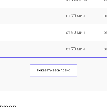
от 70 мин
о
от 80 мин
о
от 70 мин
о
от 100 мин
о
Показать весь прайс
онных отверстий
от 50 мин
о
Dyson