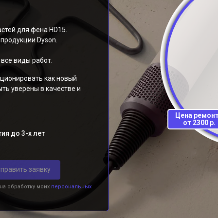
стей для фена HD15.
продукции Dyson.
все виды работ.
кционировать как новый
ыть уверены в качестве и
Цена ремон
от 2300 р.
ия до 3-х лет
править заявку
 на обработку моих
персональных