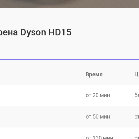
фена Dyson HD15
Время
Ц
от 20 мин
б
от 50 мин
о
от 130 мин
о