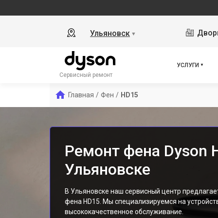
Дворц
Ульяновск
▼
УСЛУГИ
Сервисный ремонт
Главная
/
Фен
/
HD15
Ремонт фена Dyson 
Ульяновске
В Ульяновске наш сервисный центр предлага
фена HD15. Мы специализируемся на устройст
высококачественное обслуживание.